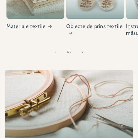
Materiale textile
Obiecte de prins textile
Inst
măsu
din
1
/
5