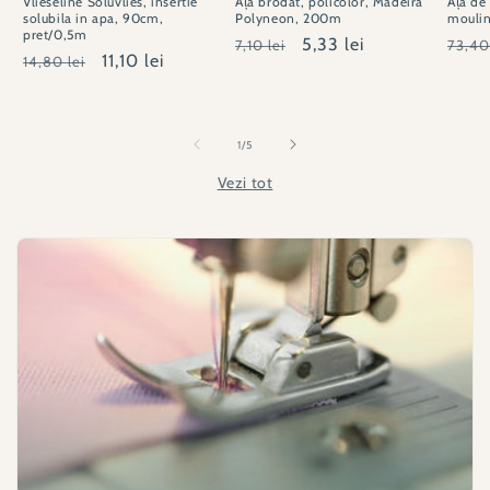
Vlieseline Soluvlies, insertie
Ață brodat, policolor, Madeira
Ață de
solubila in apa, 90cm,
Polyneon, 200m
moulin
pret/0,5m
Preț
Preț
5,33 lei
Preț
7,10 lei
73,40
Preț
Preț
11,10 lei
14,80 lei
obișnuit
redus
obișn
obișnuit
redus
din
1
/
5
Vezi tot