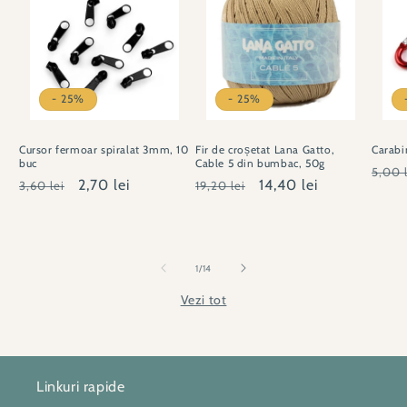
- 25%
- 25%
Cursor fermoar spiralat 3mm, 10
Fir de croșetat Lana Gatto,
Carabi
buc
Cable 5 din bumbac, 50g
Preț
5,00 l
Preț
Preț
2,70 lei
Preț
Preț
14,40 lei
3,60 lei
19,20 lei
obișn
obișnuit
redus
obișnuit
redus
din
1
/
14
Vezi tot
Linkuri rapide