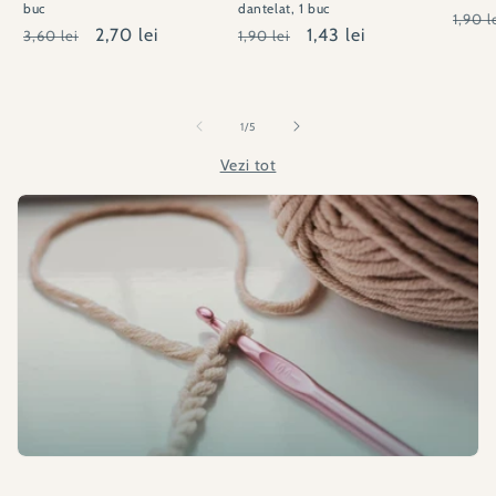
buc
dantelat, 1 buc
Preț
1,90 l
Preț
Preț
2,70 lei
Preț
Preț
1,43 lei
3,60 lei
1,90 lei
obișn
obișnuit
redus
obișnuit
redus
din
1
/
5
Vezi tot