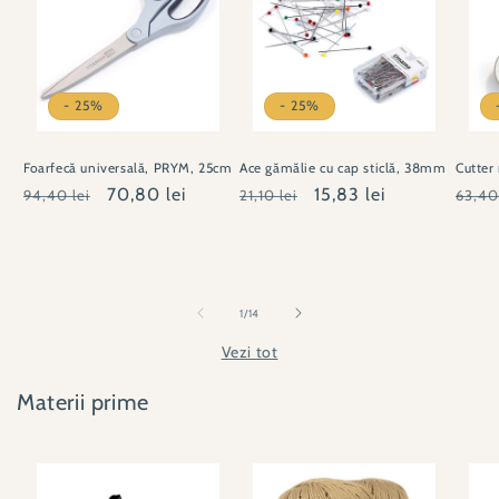
- 25%
- 25%
Foarfecă universală, PRYM, 25cm
Ace gămălie cu cap sticlă, 38mm
Cutter
Preț
Preț
70,80 lei
Preț
Preț
15,83 lei
Preț
94,40 lei
21,10 lei
63,40
obișnuit
redus
obișnuit
redus
obișn
din
1
/
14
Vezi tot
Materii prime