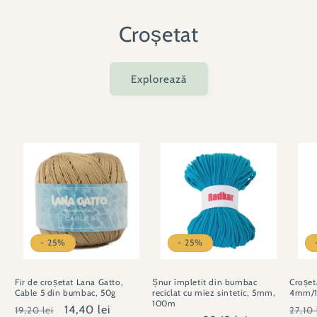
Croșetat
Explorează
- 25%
- 25%
Fir de croșetat Lana Gatto,
Șnur împletit din bumbac
Croșet
Cable 5 din bumbac, 50g
reciclat cu miez sintetic, 5mm,
4mm/1
100m
Preț
Preț
14,40 lei
Preț
19,20 lei
27,10 