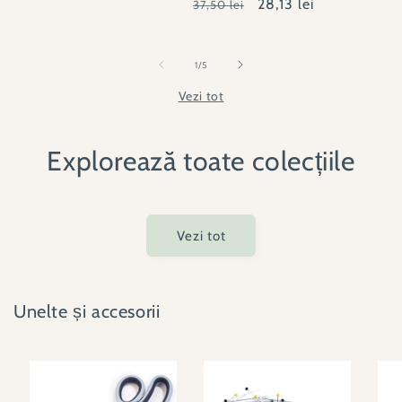
Preț
Preț
28,13 lei
37,50 lei
obișnuit
redus
obișn
obișnuit
redus
din
1
/
5
Vezi tot
Explorează toate colecțiile
Vezi tot
Unelte și accesorii