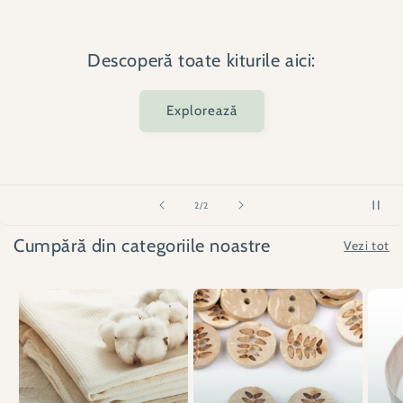
Descoperă toate kiturile aici:
Explorează
din
2
/
2
Cumpără din categoriile noastre
Vezi tot