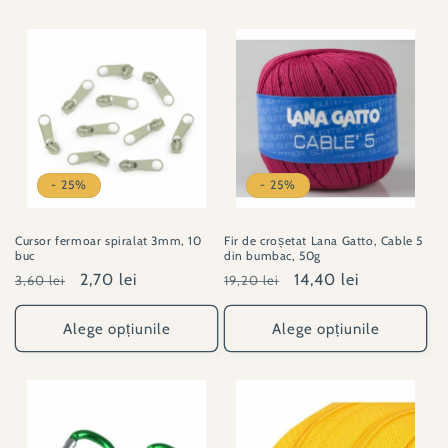
- 25%
- 25%
Cursor fermoar spiralat 3mm, 10
Fir de croșetat Lana Gatto, Cable 5
buc
din bumbac, 50g
Preț
Preț
2,70 lei
Preț
Preț
14,40 lei
3,60 lei
19,20 lei
obișnuit
redus
obișnuit
redus
Alege opțiunile
Alege opțiunile