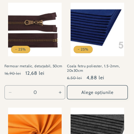
- 25%
- 25%
Fermoar metalic, detașabil, 50cm
Coala fetru poliester, 1.5-2mm,
20x30cm
Preț
Preț
12,68 lei
16,90 lei
Preț
Preț
4,88 lei
6,50 lei
obișnuit
redus
obișnuit
redus
Alege opțiunile
Reduceți
Creșteți
cantitatea
cantitatea
pentru
pentru
LS#280233-
LS#280233-
304
304