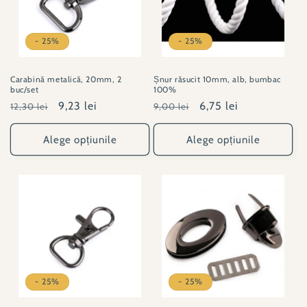
- 25%
- 25%
Carabină metalică, 20mm, 2
Șnur răsucit 10mm, alb, bumbac
buc/set
100%
Preț
Preț
9,23 lei
Preț
Preț
6,75 lei
12,30 lei
9,00 lei
obișnuit
redus
obișnuit
redus
Alege opțiunile
Alege opțiunile
- 25%
- 25%