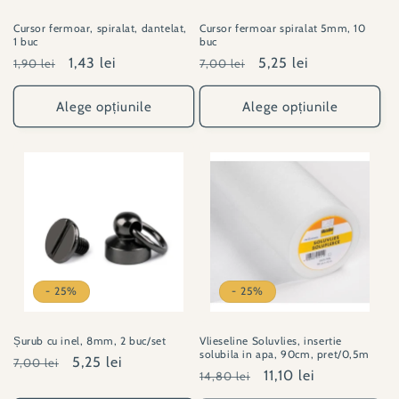
Cursor fermoar, spiralat, dantelat,
Cursor fermoar spiralat 5mm, 10
1 buc
buc
Preț
Preț
1,43 lei
Preț
Preț
5,25 lei
1,90 lei
7,00 lei
obișnuit
redus
obișnuit
redus
Alege opțiunile
Alege opțiunile
- 25%
- 25%
Șurub cu inel, 8mm, 2 buc/set
Vlieseline Soluvlies, insertie
solubila in apa, 90cm, pret/0,5m
Preț
Preț
5,25 lei
7,00 lei
Preț
Preț
11,10 lei
14,80 lei
obișnuit
redus
obișnuit
redus