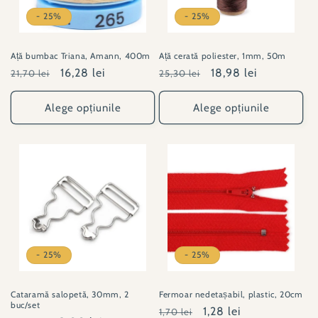
- 25%
- 25%
Ață bumbac Triana, Amann, 400m
Ață cerată poliester, 1mm, 50m
Preț
Preț
16,28 lei
Preț
Preț
18,98 lei
21,70 lei
25,30 lei
obișnuit
redus
obișnuit
redus
Alege opțiunile
Alege opțiunile
- 25%
- 25%
Cataramă salopetă, 30mm, 2
Fermoar nedetașabil, plastic, 20cm
buc/set
Preț
Preț
1,28 lei
1,70 lei