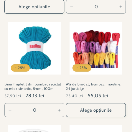
Alege opțiunile
Reduceți
Creșt
cantitatea
canti
pentru
pent
soluvlies-
soluv
90cmlat
90cm
- 25%
- 25%
Șnur împletit din bumbac reciclat
Ață de brodat, bumbac, mouline,
cu miez sintetic, 5mm, 100m
24 jurubițe
Preț
Preț
28,13 lei
Preț
Preț
55,05 lei
37,50 lei
73,40 lei
obișnuit
redus
obișnuit
redus
Alege opțiunile
Reduceți
Creșteți
cantitatea
cantitatea
pentru
pentru
JT#001014-
JT#001014-