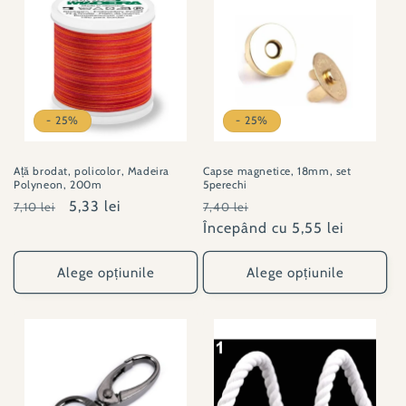
430
430
- 25%
- 25%
Ață brodat, policolor, Madeira
Capse magnetice, 18mm, set
Polyneon, 200m
5perechi
Preț
Preț
5,33 lei
Preț
Preț
7,10 lei
7,40 lei
obișnuit
redus
obișnuit
Începând cu 5,55 lei
redus
Alege opțiunile
Alege opțiunile