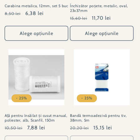
Carabina metalica, 12mm, set 5 buc
Închizător poșete, metalic, oval,
23x37mm
Preț
Preț
6,38 lei
8,50 lei
Preț
Preț
11,70 lei
15,60 lei
obișnuit
redus
obișnuit
redus
Alege opțiunile
Alege opțiunile
- 25%
- 25%
Ață pentru însăilat și cusut manual,
Bandă termoadezivă pentru tiv,
poliester, alb, Scanfil, 150m
38mm, 5m
Preț
Preț
7,88 lei
Preț
Preț
15,15 lei
10,50 lei
20,20 lei
obișnuit
redus
obișnuit
redus