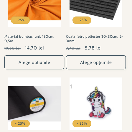
- 25%
- 25%
Material bumbac, uni, 160cm,
Coala fetru poliester 20x30cm, 2-
0,5m
3mm
Preț
Preț
14,70 lei
Preț
Preț
5,78 lei
19,60 lei
7,70 lei
obișnuit
redus
obișnuit
redus
Alege opțiunile
Alege opțiunile
- 25%
- 25%