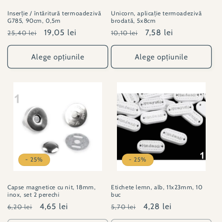
Inserție / întăritură termoadezivă
Unicorn, aplicație termoadezivă
G785, 90cm, 0,5m
brodată, 5x8cm
Preț
Preț
19,05 lei
Preț
Preț
7,58 lei
25,40 lei
10,10 lei
obișnuit
redus
obișnuit
redus
Alege opțiunile
Alege opțiunile
- 25%
- 25%
Capse magnetice cu nit, 18mm,
Etichete lemn, alb, 11x23mm, 10
inox, set 2 perechi
buc
Preț
Preț
4,65 lei
Preț
Preț
4,28 lei
6,20 lei
5,70 lei
obișnuit
redus
obișnuit
redus