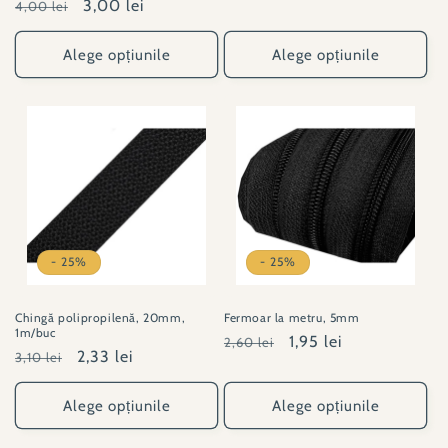
Preț
Preț
3,00 lei
4,00 lei
obișnuit
redus
obișnuit
redus
Alege opțiunile
Alege opțiunile
- 25%
- 25%
Chingă polipropilenă, 20mm,
Fermoar la metru, 5mm
1m/buc
Preț
Preț
1,95 lei
2,60 lei
Preț
Preț
2,33 lei
3,10 lei
obișnuit
redus
obișnuit
redus
Alege opțiunile
Alege opțiunile