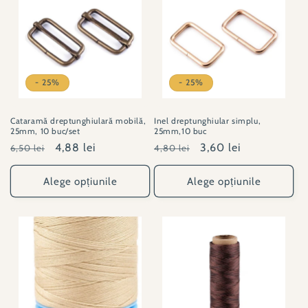
- 25%
- 25%
Cataramă dreptunghiulară mobilă,
Inel dreptunghiular simplu,
25mm, 10 buc/set
25mm,10 buc
Preț
Preț
4,88 lei
Preț
Preț
3,60 lei
6,50 lei
4,80 lei
obișnuit
redus
obișnuit
redus
Alege opțiunile
Alege opțiunile