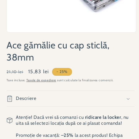
Deschide
conținutul
Ace gămălie cu cap sticlă,
media
1
într-
38mm
o
fereastră
modală
Preț
Preț
15,83 lei
21,10 lei
- 25%
obișnuit
redus
Taxe incluse.
Taxele de expediere
sunt calculate la finalizarea comenzii.
Descriere
Atenție! Dacă vrei să comanzi cu
ridicare la locker
, nu
uita să selectezi locația după ce ai plasat comanda!
Promoție de vacanță:
–25%
la acest produs! Echipa