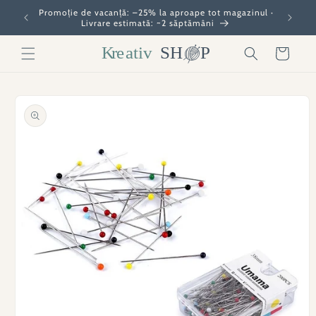
Salt la
Promoție de vacanță: –25% la aproape tot magazinul ·
conținut
Livrare estimată: ~2 săptămâni
Coș
Salt la
informațiile
produsului