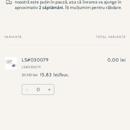
noastră este puțin în pauză, așa că livrarea va ajunge în
aproximativ
2 săptămâni.
Îți mulțumim pentru răbdare.
VARIANTĂ
TOTAL VARIANTĂ
Coșul
tău
LS#030079
0,00 lei
LS#030079
15,83 lei/buc.
21,10 lei
Preț
Preț
obișnuit
redus
Cantitate
Reduceți
Creșteți
cantitatea
cantitatea
pentru
pentru
LS#030079
LS#030079
Se
încarcă...