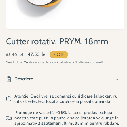
Deschide
conținutul
Cutter rotativ, PRYM, 18mm
media
1
într-
o
Preț
Preț
47,55 lei
63,40 lei
- 25%
fereastră
obișnuit
redus
modală
Taxe incluse.
Taxele de expediere
sunt calculate la finalizarea comenzii.
Descriere
Atenție! Dacă vrei să comanzi cu
ridicare la locker
, nu
uita să selectezi locația după ce ai plasat comanda!
Promoție de vacanță:
–25%
la acest produs! Echipa
noastră este puțin în pauză, așa că livrarea va ajunge în
aproximativ
2 săptămâni.
Îți mulțumim pentru răbdare.