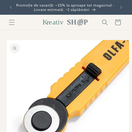
Salt la
Promoție de vacanță: –25% la aproape tot magazinul ·
conținut
Livrare estimată: ~2 săptămâni
Coș
Salt la
informațiile
produsului