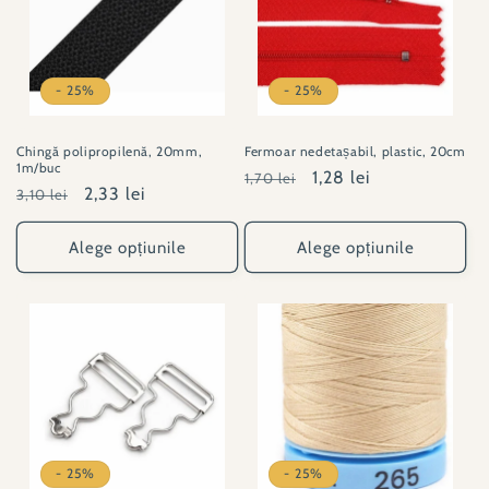
- 25%
- 25%
Chingă polipropilenă, 20mm,
Fermoar nedetașabil, plastic, 20cm
1m/buc
Preț
Preț
1,28 lei
1,70 lei
Preț
Preț
2,33 lei
3,10 lei
obișnuit
redus
obișnuit
redus
Alege opțiunile
Alege opțiunile
- 25%
- 25%