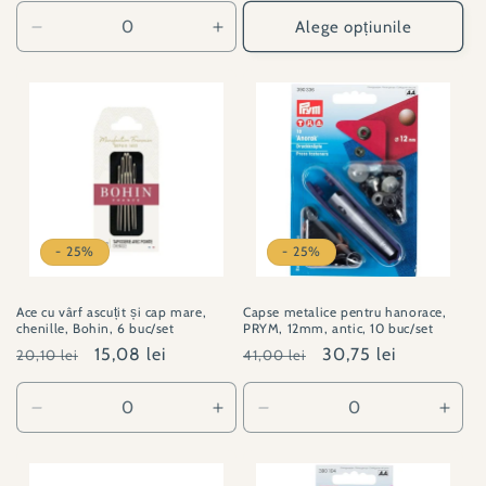
Alege opțiunile
Reduceți
Creșteți
cantitatea
cantitatea
pentru
pentru
90/14
90/14
- 25%
- 25%
Ace cu vârf ascuțit și cap mare,
Capse metalice pentru hanorace,
chenille, Bohin, 6 buc/set
PRYM, 12mm, antic, 10 buc/set
Preț
Preț
15,08 lei
Preț
Preț
30,75 lei
20,10 lei
41,00 lei
obișnuit
redus
obișnuit
redus
Reduceți
Creșteți
Reduceți
Creșt
cantitatea
cantitatea
cantitatea
canti
pentru
pentru
pentru
pent
VR#00978
VR#00978
PY#390336
PY#