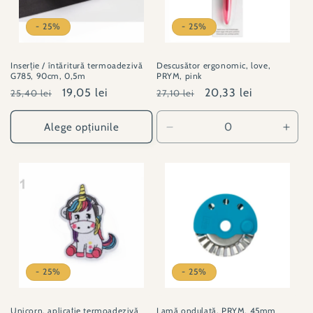
- 25%
- 25%
Inserție / întăritură termoadezivă
Descusător ergonomic, love,
G785, 90cm, 0,5m
PRYM, pink
Preț
Preț
19,05 lei
Preț
Preț
20,33 lei
25,40 lei
27,10 lei
obișnuit
redus
obișnuit
redus
Alege opțiunile
Reduceți
Creșt
cantitatea
canti
pentru
pent
PY#610934
PY#
- 25%
- 25%
Unicorn, aplicație termoadezivă
Lamă ondulată, PRYM, 45mm