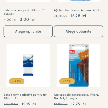
Cataramă salopetă, 30mm, 2
Ață bumbac Triana, Amann, 400m
buc/set
Preț
Preț
16,28 lei
21,70 lei
Preț
Preț
3,00 lei
4,00 lei
obișnuit
redus
obișnuit
redus
Alege opțiunile
Alege opțiunile
- 25%
- 25%
Bandă termoadezivă pentru tiv,
Ace speciale pentru piele, PRYM,
38mm, 5m
No. 3-7, 6 buc/set
Preț
Preț
15,15 lei
Preț
Preț
12,75 lei
20,20 lei
17,00 lei