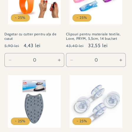
- 25%
- 25%
Degetar cu cutter pentru ața de
Clipsuri pentru materiale textile,
cusut
Love, PRYM, 5,5cm, 14 buc/set
Preț
Preț
4,43 lei
Preț
Preț
32,55 lei
5,90 lei
43,40 lei
obișnuit
redus
obișnuit
redus
Reduceți
Creșteți
Reduceți
Creșt
cantitatea
cantitatea
cantitatea
canti
pentru
pentru
pentru
pent
020801
020801
PY#610183
PY#
- 25%
- 25%