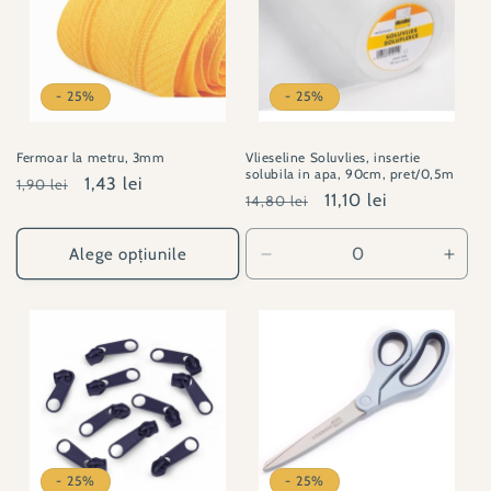
- 25%
- 25%
Fermoar la metru, 3mm
Vlieseline Soluvlies, insertie
solubila in apa, 90cm, pret/0,5m
Preț
Preț
1,43 lei
1,90 lei
Preț
Preț
11,10 lei
14,80 lei
obișnuit
redus
obișnuit
redus
Alege opțiunile
Reduceți
Creșt
cantitatea
canti
pentru
pent
soluvlies-
soluv
90cmlat
90cm
- 25%
- 25%