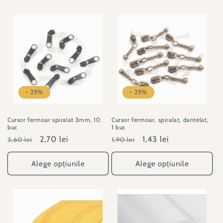
- 25%
- 25%
Cursor fermoar spiralat 3mm, 10
Cursor fermoar, spiralat, dantelat,
buc
1 buc
Preț
Preț
2,70 lei
Preț
Preț
1,43 lei
3,60 lei
1,90 lei
obișnuit
redus
obișnuit
redus
Alege opțiunile
Alege opțiunile