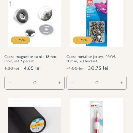
- 25%
- 25%
Capse magnetice cu nit, 18mm,
Capse metalice jersey, PRYM,
inox, set 2 perechi
10mm, 20 buc/set
Preț
Preț
4,65 lei
Preț
Preț
30,75 lei
6,20 lei
41,00 lei
obișnuit
redus
obișnuit
redus
Reduceți
Creșteți
Reduceți
Creșt
cantitatea
cantitatea
cantitatea
canti
pentru
pentru
pentru
pent
060993-
060993-
PY#390104
PY#
1
1