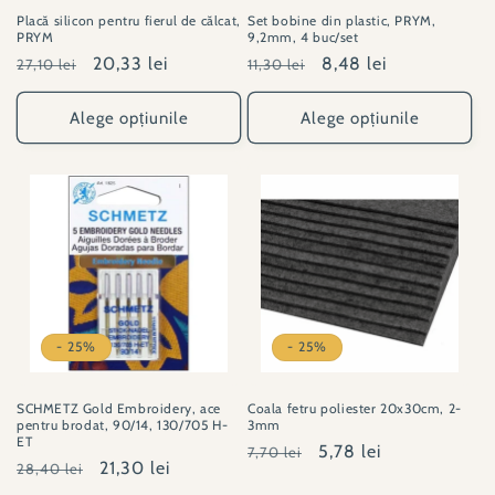
Placă silicon pentru fierul de călcat,
Set bobine din plastic, PRYM,
PRYM
9,2mm, 4 buc/set
Preț
Preț
20,33 lei
Preț
Preț
8,48 lei
27,10 lei
11,30 lei
obișnuit
redus
obișnuit
redus
Alege opțiunile
Alege opțiunile
- 25%
- 25%
SCHMETZ Gold Embroidery, ace
Coala fetru poliester 20x30cm, 2-
pentru brodat, 90/14, 130/705 H-
3mm
ET
Preț
Preț
5,78 lei
7,70 lei
Preț
Preț
21,30 lei
28,40 lei
obișnuit
redus
obișnuit
redus