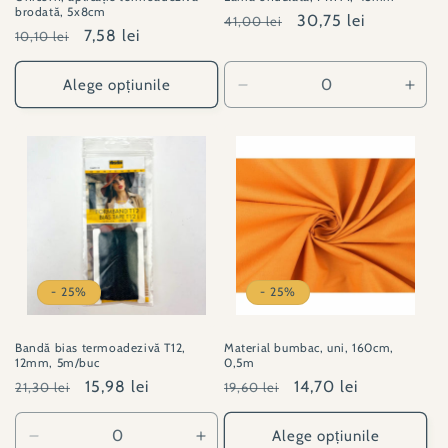
brodată, 5x8cm
Preț
Preț
30,75 lei
41,00 lei
Preț
Preț
7,58 lei
10,10 lei
obișnuit
redus
obișnuit
redus
Alege opțiunile
Reduceți
Creșt
cantitatea
canti
pentru
pent
PY#610478
PY#
- 25%
- 25%
Bandă bias termoadezivă T12,
Material bumbac, uni, 160cm,
12mm, 5m/buc
0,5m
Preț
Preț
15,98 lei
Preț
Preț
14,70 lei
21,30 lei
19,60 lei
obișnuit
redus
obișnuit
redus
Alege opțiunile
Reduceți
Creșteți