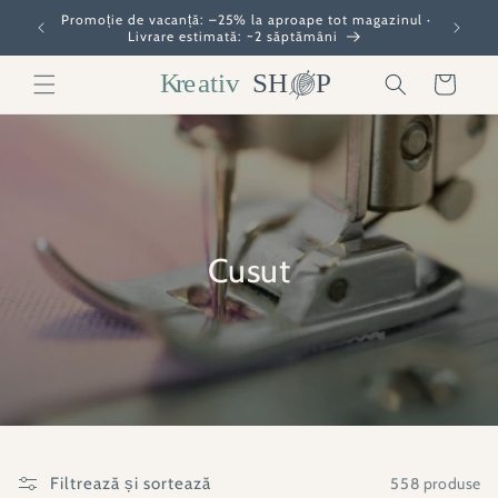
Salt la
gazinul ·
Construi
Bine ai venit în magazinul nostru
conținut
Coș
Cusut
558 produse
Filtrează și sortează