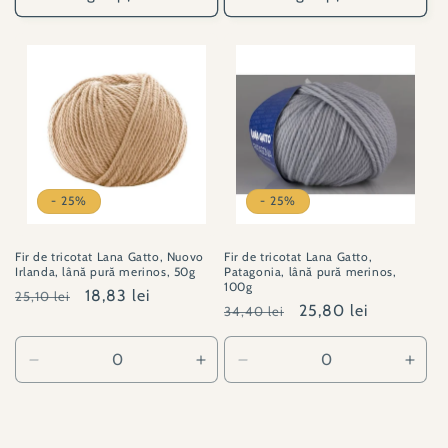
- 25%
- 25%
Fir de tricotat Lana Gatto, Nuovo
Fir de tricotat Lana Gatto,
Irlanda, lână pură merinos, 50g
Patagonia, lână pură merinos,
100g
Preț
Preț
18,83 lei
25,10 lei
Preț
Preț
25,80 lei
34,40 lei
obișnuit
redus
obișnuit
redus
Reduceți
Creșteți
Reduceți
Creșt
cantitatea
cantitatea
cantitatea
canti
pentru
pentru
pentru
pent
LG#001027-
LG#001027-
LG#001029-
LG#0