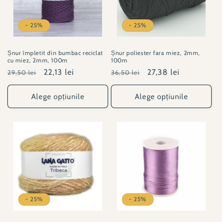
- 25%
- 25%
Șnur împletit din bumbac reciclat
Șnur poliester fara miez, 2mm,
cu miez, 2mm, 100m
100m
Preț
Preț
22,13 lei
Preț
Preț
27,38 lei
29,50 lei
36,50 lei
obișnuit
redus
obișnuit
redus
Alege opțiunile
Alege opțiunile
- 25%
- 25%