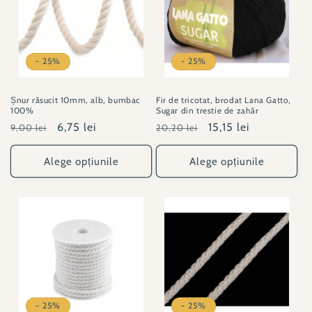
- 25%
- 25%
Șnur răsucit 10mm, alb, bumbac
Fir de tricotat, brodat Lana Gatto,
100%
Sugar din trestie de zahăr
Preț
Preț
6,75 lei
Preț
Preț
15,15 lei
9,00 lei
20,20 lei
obișnuit
redus
obișnuit
redus
Alege opțiunile
Alege opțiunile
- 25%
- 25%