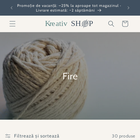
Salt la
gazinul ·
Construi
Bine ai venit în magazinul nostru
conținut
Coș
Fire
30 produse
Filtrează și sortează