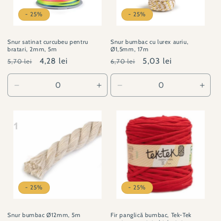
- 25%
- 25%
Snur satinat curcubeu pentru
Snur bumbac cu lurex auriu,
bratari, 2mm, 5m
Ø1,5mm, 17m
Preț
Preț
4,28 lei
Preț
Preț
5,03 lei
5,70 lei
6,70 lei
obișnuit
redus
obișnuit
redus
Reduceți
Creșteți
Reduceți
Creșt
cantitatea
cantitatea
cantitatea
canti
pentru
pentru
pentru
pent
310139-
310139-
310164-
3101
4
4
2
2
- 25%
- 25%
Snur bumbac Ø12mm, 5m
Fir panglică bumbac, Tek-Tek