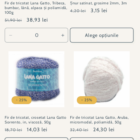
Fir de tricotat Lana Gatto, Tribeca,
Șnur satinat, grosime 2mm, 3m
bumbac, lână, alpaca și poliamidă,
Preț
Preț
3,15 lei
4,20 lei
100g
obișnuit
redus
Preț
Preț
38,93 lei
51,90 lei
obișnuit
redus
Alege opțiunile
Reduceți
Creșteți
cantitatea
cantitatea
pentru
pentru
LG#001021-
LG#001021-
30133
30133
- 25%
- 25%
Fir de tricotat, crosetat Lana Gatto
Fir de tricotat Lana Gatto, Aruba,
Sorrento, in, viscoză, 50g
micromodal, poliamidă, 50g
Preț
Preț
14,03 lei
Preț
Preț
24,30 lei
18,70 lei
32,40 lei
obișnuit
redus
obișnuit
redus