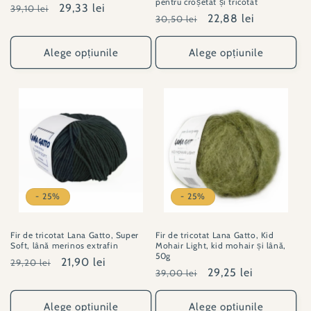
pentru croșetat și tricotat
Preț
Preț
29,33 lei
39,10 lei
Preț
Preț
22,88 lei
30,50 lei
obișnuit
redus
obișnuit
redus
Alege opțiunile
Alege opțiunile
- 25%
- 25%
Fir de tricotat Lana Gatto, Super
Fir de tricotat Lana Gatto, Kid
Soft, lână merinos extrafin
Mohair Light, kid mohair și lână,
50g
Preț
Preț
21,90 lei
29,20 lei
Preț
Preț
29,25 lei
39,00 lei
obișnuit
redus
obișnuit
redus
Alege opțiunile
Alege opțiunile