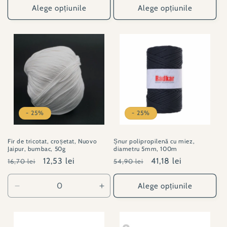
Alege opțiunile
Alege opțiunile
- 25%
- 25%
Fir de tricotat, croșetat, Nuovo
Șnur polipropilenă cu miez,
Jaipur, bumbac, 50g
diametru 5mm, 100m
Preț
Preț
12,53 lei
Preț
Preț
41,18 lei
16,70 lei
54,90 lei
obișnuit
redus
obișnuit
redus
Alege opțiunile
Reduceți
Creșteți
cantitatea
cantitatea
pentru
pentru
LG#001031-
LG#001031-