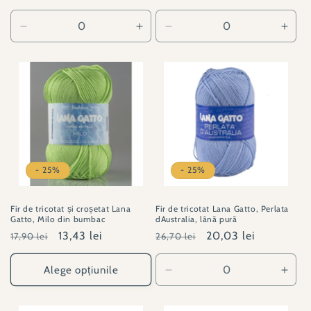
obișnuit
redus
Reduceți
Creșteți
Reduceți
Creșt
cantitatea
cantitatea
cantitatea
canti
pentru
pentru
pentru
pent
310155
310155
500068-
5000
7000
7000
- 25%
- 25%
Fir de tricotat și croșetat Lana
Fir de tricotat Lana Gatto, Perlata
Gatto, Milo din bumbac
dAustralia, lână pură
Preț
Preț
13,43 lei
Preț
Preț
20,03 lei
17,90 lei
26,70 lei
obișnuit
redus
obișnuit
redus
Alege opțiunile
Reduceți
Creșt
cantitatea
canti
pentru
pent