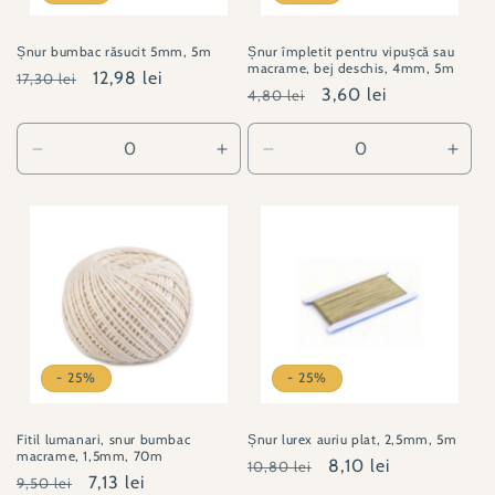
Șnur bumbac răsucit 5mm, 5m
Șnur împletit pentru vipușcă sau
macrame, bej deschis, 4mm, 5m
Preț
Preț
12,98 lei
17,30 lei
Preț
Preț
3,60 lei
4,80 lei
obișnuit
redus
obișnuit
redus
Reduceți
Creșteți
Reduceți
Creșt
cantitatea
cantitatea
cantitatea
canti
pentru
pentru
pentru
pent
LS#510642-
LS#510642-
310246-
3102
2
2
2
2
- 25%
- 25%
Fitil lumanari, snur bumbac
Șnur lurex auriu plat, 2,5mm, 5m
macrame, 1,5mm, 70m
Preț
Preț
8,10 lei
10,80 lei
Preț
Preț
7,13 lei
9,50 lei
obișnuit
redus