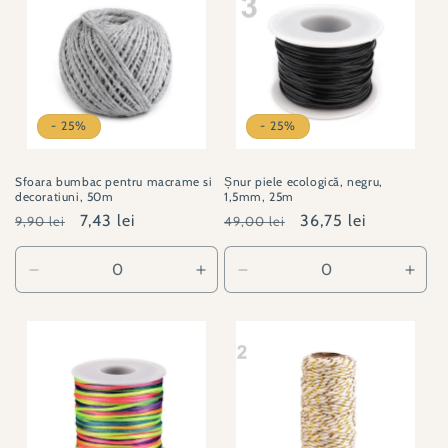
6536
6536
- 25%
- 25%
Sfoara bumbac pentru macrame si
Șnur piele ecologică, negru,
decoratiuni, 50m
1,5mm, 25m
Preț
Preț
7,43 lei
Preț
Preț
36,75 lei
9,90 lei
49,00 lei
obișnuit
redus
obișnuit
redus
Reduceți
Creșteți
Reduceți
Creșt
cantitatea
cantitatea
cantitatea
canti
pentru
pentru
pentru
pent
310165-
310165-
310095-
3100
2
2
3
3