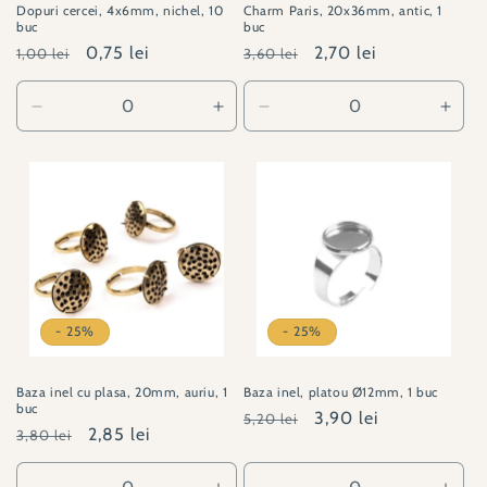
Dopuri cercei, 4x6mm, nichel, 10
Charm Paris, 20x36mm, antic, 1
buc
buc
Preț
Preț
0,75 lei
Preț
Preț
2,70 lei
1,00 lei
3,60 lei
obișnuit
redus
obișnuit
redus
Reduceți
Creșteți
Reduceți
Creșt
cantitatea
cantitatea
cantitatea
canti
pentru
pentru
pentru
pent
80744
80744
230923-
2309
2
2
- 25%
- 25%
Baza inel cu plasa, 20mm, auriu, 1
Baza inel, platou Ø12mm, 1 buc
buc
Preț
Preț
3,90 lei
5,20 lei
Preț
Preț
2,85 lei
3,80 lei
obișnuit
redus
obișnuit
redus