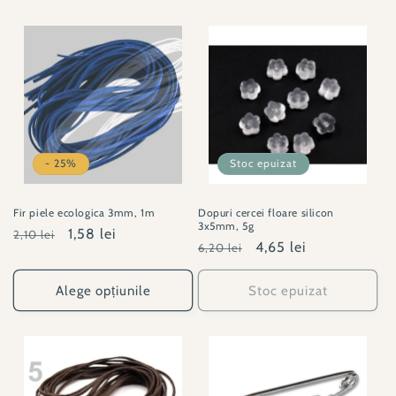
- 25%
Stoc epuizat
Fir piele ecologica 3mm, 1m
Dopuri cercei floare silicon
3x5mm, 5g
Preț
Preț
1,58 lei
2,10 lei
Preț
Preț
4,65 lei
6,20 lei
obișnuit
redus
obișnuit
redus
Alege opțiunile
Stoc epuizat