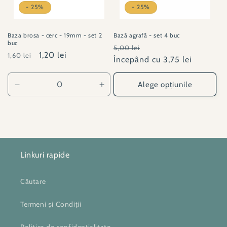
- 25%
- 25%
Baza brosa - cerc - 19mm - set 2
Bază agrafă - set 4 buc
buc
Preț
Preț
5,00 lei
Preț
Preț
1,20 lei
1,60 lei
obișnuit
Începând cu 3,75 lei
redus
obișnuit
redus
Alege opțiunile
Reduceți
Creșteți
cantitatea
cantitatea
pentru
pentru
60737
60737
Linkuri rapide
Căutare
Termeni și Condiții