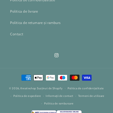
Politica de confidențialitate
Politica de livrare
Politica de returnare și ramburs
Contact
Instagram
Metode
de
© 2026,
Kreativshop
Susținut de Shopify
plată
Politica de confidențialitate
Politica de expediere
Informații de contact
Termeni de utilizare
Politica de rambursare