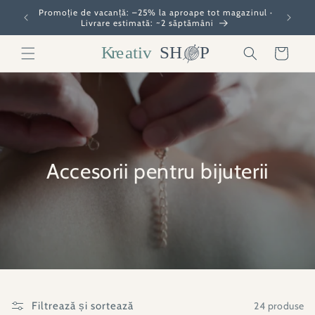
Salt la
Promoție de vacanță: –25% la aproape tot magazinul ·
conținut
Livrare estimată: ~2 săptămâni
Coș
Accesorii pentru bijuterii
24 produse
Filtrează și sortează