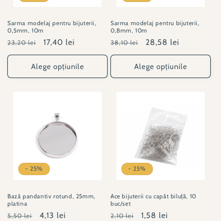
Sarma modelaj pentru bijuterii,
Sarma modelaj pentru bijuterii,
0,5mm, 10m
0,8mm, 10m
Preț
Preț
17,40 lei
Preț
Preț
28,58 lei
23,20 lei
38,10 lei
obișnuit
redus
obișnuit
redus
Alege opțiunile
Alege opțiunile
- 25%
- 25%
Bază pandantiv rotund, 25mm,
Ace bijuterii cu capăt biluță, 10
platina
buc/set
Preț
Preț
4,13 lei
Preț
Preț
1,58 lei
5,50 lei
2,10 lei