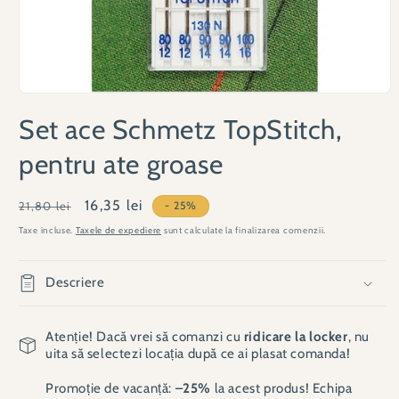
Deschide
conținutul
Set ace Schmetz TopStitch,
media
1
într-
pentru ate groase
o
fereastră
modală
Preț
Preț
16,35 lei
21,80 lei
- 25%
obișnuit
redus
Taxe incluse.
Taxele de expediere
sunt calculate la finalizarea comenzii.
Descriere
Atenție! Dacă vrei să comanzi cu
ridicare la locker
, nu
uita să selectezi locația după ce ai plasat comanda!
Promoție de vacanță:
–25%
la acest produs! Echipa