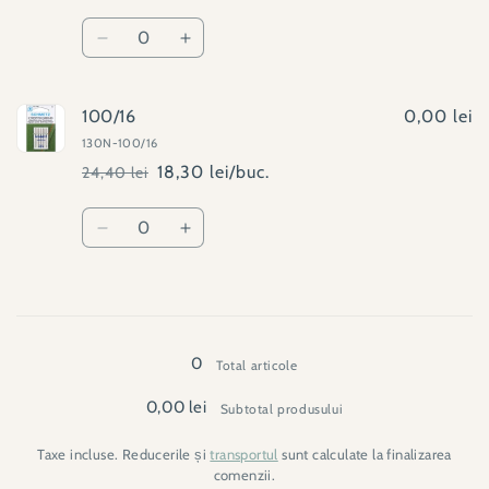
obișnuit
redus
Cantitate
Reduceți
Creșteți
cantitatea
cantitatea
pentru
pentru
90/14
90/14
100/16
0,00 lei
130N-100/16
18,30 lei/buc.
24,40 lei
Preț
Preț
obișnuit
redus
Cantitate
Reduceți
Creșteți
cantitatea
cantitatea
pentru
pentru
100/16
100/16
Se
încarcă...
0
Total articole
0,00 lei
Subtotal produsului
Taxe incluse. Reducerile și
transportul
sunt calculate la finalizarea
comenzii.