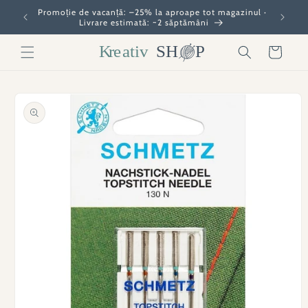
Salt la
Promoție de vacanță: –25% la aproape tot magazinul ·
conținut
Livrare estimată: ~2 săptămâni
Coș
Salt la
informațiile
produsului