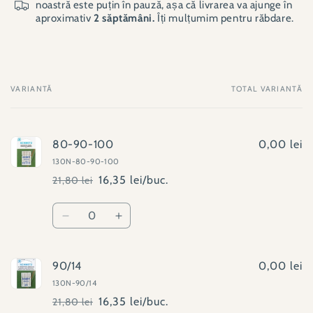
noastră este puțin în pauză, așa că livrarea va ajunge în
aproximativ
2 săptămâni.
Îți mulțumim pentru răbdare.
VARIANTĂ
TOTAL VARIANTĂ
Coșul
tău
80-90-100
0,00 lei
130N-80-90-100
16,35 lei/buc.
21,80 lei
Preț
Preț
obișnuit
redus
Cantitate
Reduceți
Creșteți
cantitatea
cantitatea
pentru
pentru
80-
80-
90/14
0,00 lei
90-
90-
130N-90/14
100
100
16,35 lei/buc.
21,80 lei
Preț
Preț